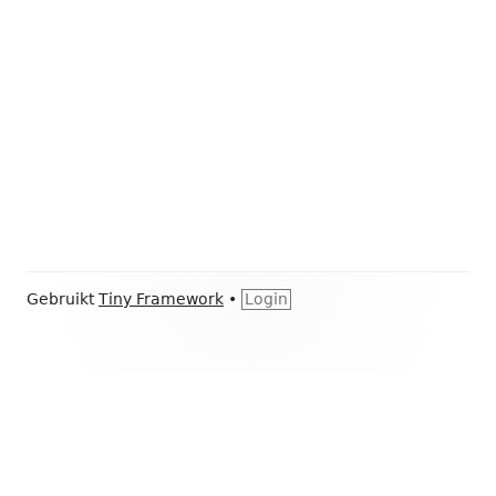
Footer
Gebruikt
Tiny Framework
•
Login
inhoud