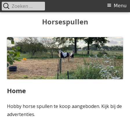
Zoeken
Primair
Menu
naar:
menu
Spring
Horsespullen
naar
inhoud
Home
Hobby horse spullen te koop aangeboden. Kijk bij de
advertenties.